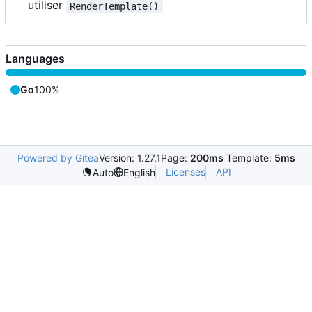
utiliser
RenderTemplate()
Languages
Go
100%
Powered by Gitea
Version: 1.27.1
Page:
200ms
Template:
5ms
Licenses
API
Auto
English