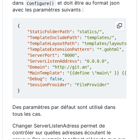
dans
et doit être au format json
Configure()
avec les paramètres suivants :
{
"StaticFolderPath"
:
"statics/"
,
"TemplateIncludePath"
:
"templates/"
,
"TemplateLayoutPath"
:
"templates/layouts/"
,
"TemplateExtensionPattern"
:
"*.gohtml"
,
"ServerPort"
:
"8000"
,
"ServerListenAddress"
:
"0.0.0.0"
,
"Domain"
:
"http://git.an"
,
"MainTemplate"
:
"{{define \"main\" }} {{ temp
"Debug"
:
false
,
"SessionProvider"
:
"FileProvider"
}
Des paramètres par défaut sont utilisé dans
tous les cas.
Changer ServerListenAdress permet de
contrôler sur quelles adresses écoutent le