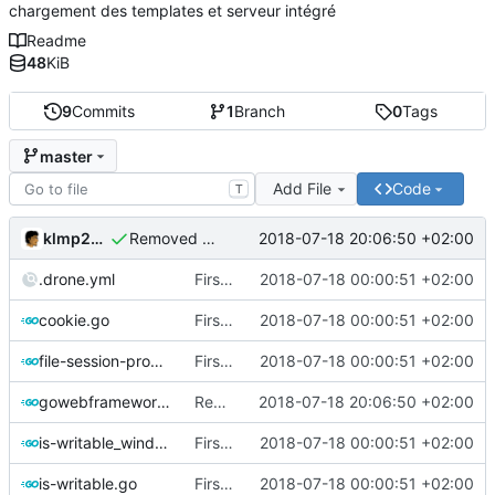
chargement des templates et serveur intégré
Readme
48
KiB
9
Commits
1
Branch
0
Tags
master
Add File
Code
T
klmp200
2018-07-18 20:06:50 +02:00
Removed typo
.drone.yml
First session system
2018-07-18 00:00:51 +02:00
cookie.go
First session system
2018-07-18 00:00:51 +02:00
file-session-provider.go
First session system
2018-07-18 00:00:51 +02:00
gowebframework.go
Removed typo
2018-07-18 20:06:50 +02:00
is-writable_windows.go
First session system
2018-07-18 00:00:51 +02:00
is-writable.go
First session system
2018-07-18 00:00:51 +02:00